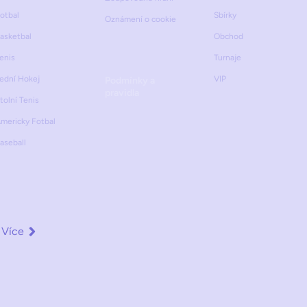
otbal
Sbírky
Oznámení o cookie
asketbal
Obchod
enis
Turnaje
ední Hokej
VIP
Podmínky a
pravidla
tolní Tenis
mericky Fotbal
aseball
Více