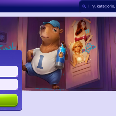
Hry, kategorie