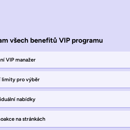
am všech benefitů VIP programu
ní VIP manažer
 limity pro výběr
iduální nabídky
oakce na stránkách