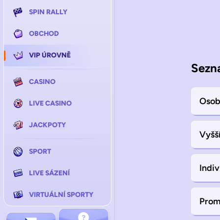
SPIN RALLY
OBCHOD
VIP ÚROVNĚ
Sezn
CASINO
Osob
LIVE CASINO
JACKPOTY
Vyšší
SPORT
Indiv
LIVE SÁZENÍ
VIRTUÁLNÍ SPORTY
Prom