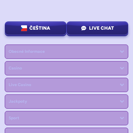
ČEŠTINA
LIVE CHAT
Obecné Informace
Casino
Live Casino
Jackpoty
Sport