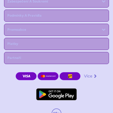
Zabezpečení A Soukromí
Podmínky A Pravidla
Promoakce
Platby
Partneři
Více