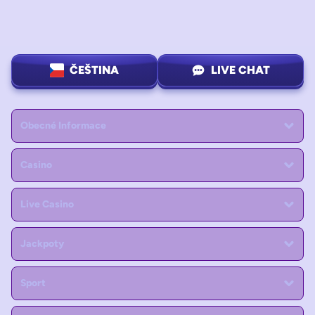
23
8
27
2
ČEŠTINA
LIVE CHAT
34
17
20
28
Obecné Informace
Casino
Live Casino
Jackpoty
Sport