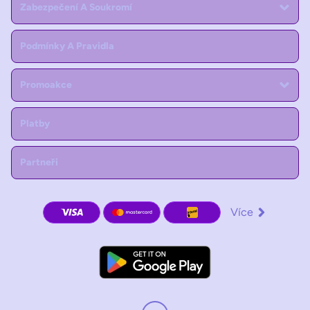
Zabezpečení A Soukromí
Podmínky A Pravidla
Promoakce
Platby
Partneři
Více