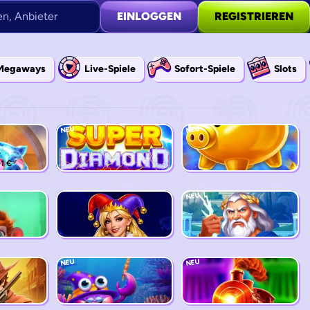
en, Anbieter
EINLOGGEN
REGISTRIEREN
Megaways
Live-Spiele
Sofort-Spiele
Slots
NEU
NEU
1 €
NEU
NEU
NEU