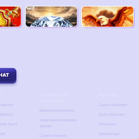
NEU
CHAT
rt
Sicherheit und
Aktionen
Datenschutz
twetten
Casino-Aktionen
Datenschutzhinweis
-Wetten
Sport-Aktionen
Verantwortungsvolles
eller Sport
Missionen
Spielen
ball
Sammlungen
Cookie-Hinweis