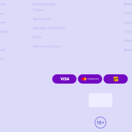
äufe
Internationale
Baske
Tische
ys
Tenn
Spielshows
iele
Eish
Baccarat und Würfel
Spiele
Tisc
Poker
Amer
Alle Live-Casinos
iele
Base
ele