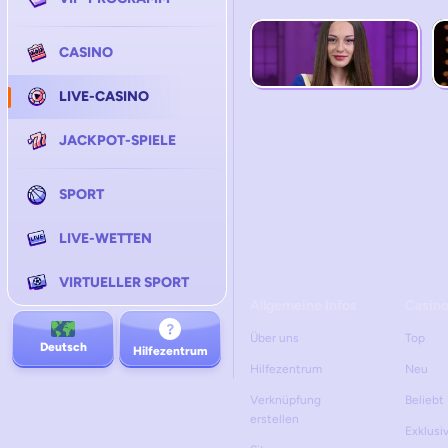
CASINO
LIVE-CASINO
JACKPOT-SPIELE
SPORT
LIVE-WETTEN
VIRTUELLER SPORT
Allgemeine Infos
Casin
Über uns
Top
Deutsch
Hilfezentrum
Hilfezentrum
Neu
Verknüpfung
Beliebt
erstellen
Exklusi