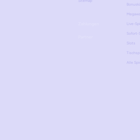
Sitemap
Bonusk
Megawa
Zahlungen
Live-Sp
Sofort-
Partner
Slots
Tischsp
Alle Spi