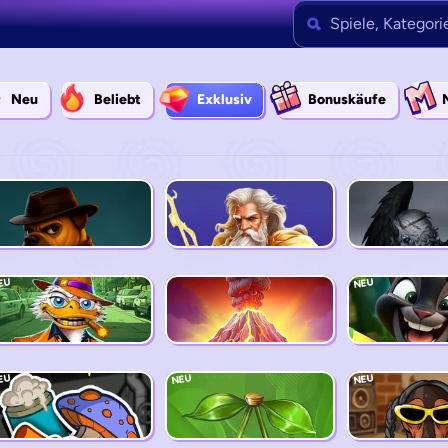
Spiele, Kategori
Neu
Beliebt
Exklusiv
Bonuskäufe
EU
NEU
EU
NEU
NEU