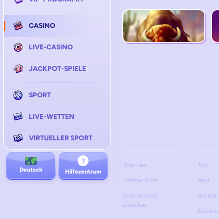
CASINO
LIVE-CASINO
JACKPOT-SPIELE
SPORT
LIVE-WETTEN
VIRTUELLER SPORT
Allgemeine Infos
Casin
Über uns
Top
Deutsch
Hilfezentrum
Hilfezentrum
Neu
Verknüpfung
Beliebt
erstellen
Exklusi