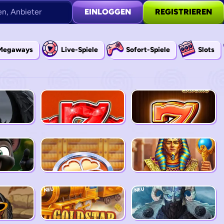
en, Anbieter
EINLOGGEN
REGISTRIEREN
Megaways
Live-Spiele
Sofort-Spiele
Slots
NEU
NEU