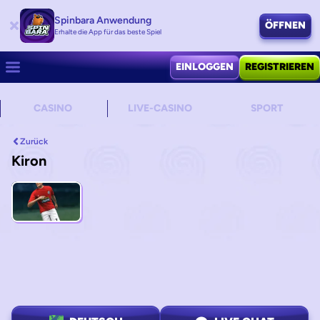
Spinbara Anwendung
ÖFFNEN
Erhalte die App für das beste Spiel
EINLOGGEN
REGISTRIEREN
CASINO
LIVE-CASINO
SPORT
Zurück
Kiron