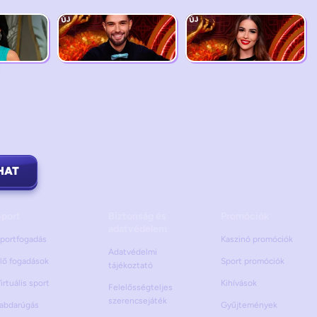
ÚJ
ÚJ
HAT
Sport
Biztonság és
Promóciók
adatvédelem
portfogadás
Kaszinó promóciók
Adatvédelmi
lő fogadások
Sport promóciók
tájékoztató
irtuális sport
Kihívások
Felelősségteljes
szerencsejáték
abdarúgás
Gyűjtemények