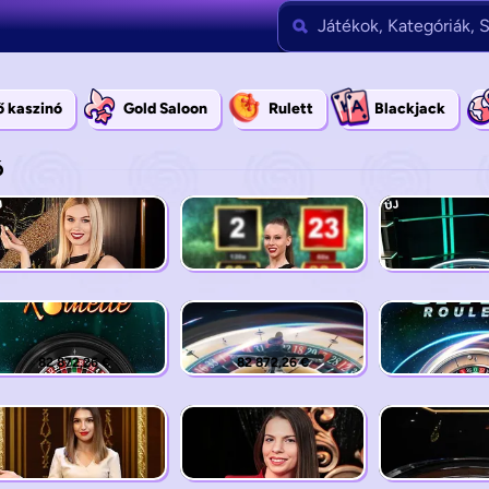
Játékok, Kategóriák, 
ő kaszinó
Gold Saloon
Rulett
Blackjack
ó
J
ÚJ
82 872,26 €
82 872,26 €