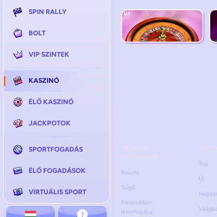
SPIN RALLY
ÚJ
BOLT
VIP SZINTEK
KASZINÓ
ÉLŐ KASZINÓ
JACKPOTOK
Általános
Kaszi
SPORTFOGADÁS
információk
Top
ÉLŐ FOGADÁSOK
Rólunk
Új
Súgó
VIRTUÁLIS SPORT
Népsz
Parancsikon
Világb
létrehozása