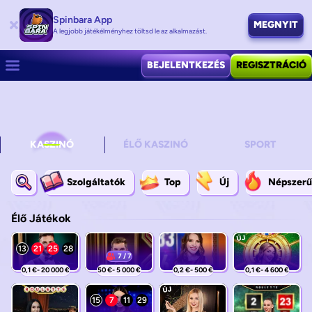
Spinbara App
MEGNYIT
A legjobb játékélményhez töltsd le az alkalmazást.
BEJELENTKEZÉS
REGISZTRÁCIÓ
KASZINÓ
ÉLŐ KASZINÓ
SPORT
Szolgáltatók
Top
Új
Népszerű
Élő Játékok
ÚJ
13
21
25
28
7 / 7
0,1 €
- 20 000 €
50 €
- 5 000 €
0,2 €
- 500 €
0,1 €
- 4 600 €
ÚJ
19
19
17
15
15
7
11
29