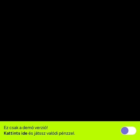
Ez csak a demó verzió!
Kattints ide
és játssz valódi pénzzel.