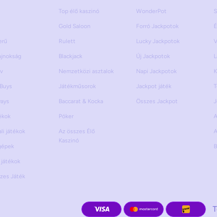
Top élő kaszinó
WonderPot
S
Gold Saloon
Forró Jackpotok
É
erű
Rulett
Lucky Jackpotok
V
ajnokság
Blackjack
Új Jackpotok
L
ív
Nemzetközi asztalok
Napi Jackpotok
K
Buys
Játékműsorok
Jackpot játék
T
ays
Baccarat & Kocka
Összes Jackpot
J
ékok
Póker
A
li játékok
Az összes Élő
A
Kaszinó
gépek
B
 játékok
zes Játék
T