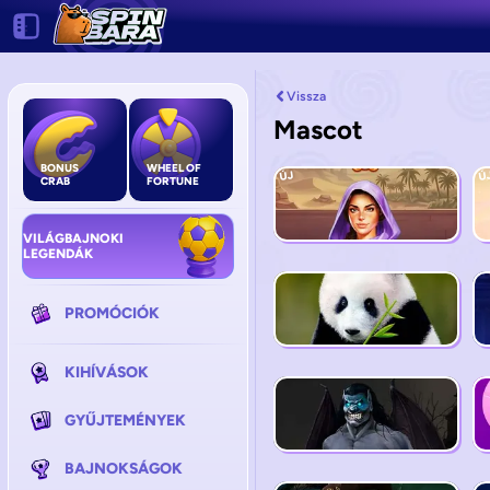
Vissza
Mascot
BONUS
WHEEL OF
ÚJ
Ú
CRAB
FORTUNE
VILÁGBAJNOKI
LEGENDÁK
PROMÓCIÓK
KIHÍVÁSOK
GYŰJTEMÉNYEK
BAJNOKSÁGOK