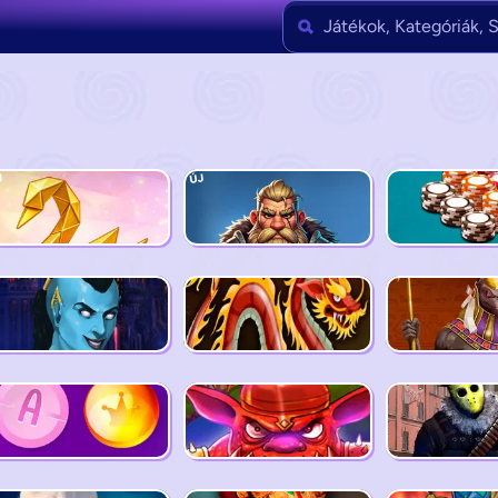
Játékok, Kategóriák, 
J
ÚJ