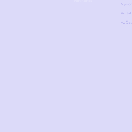
Partnerek
Nyerő
Asztali
Az Öss