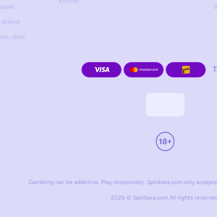
Kaszinó
gépek
B
 játékok
zes Játék
T
Gambling can be addictive. Play responsibly. Spinbara.com only accepts
2026 © Spinbara.com All rights reserved