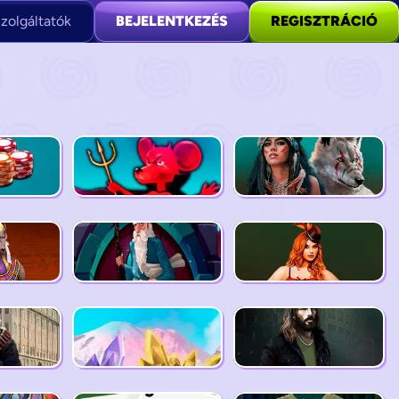
Szolgáltatók
BEJELENTKEZÉS
REGISZTRÁCIÓ