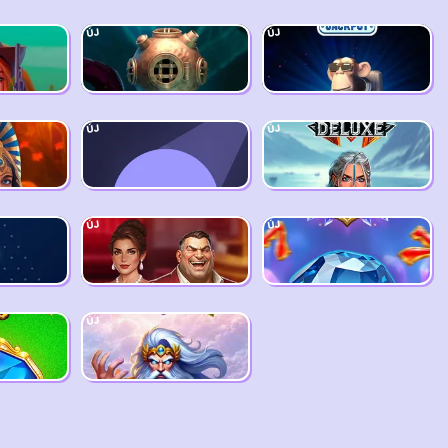
ÚJ
ÚJ
ÚJ
ÚJ
ÚJ
ÚJ
ÚJ