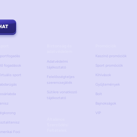
HAT
Sport
Biztonság és
Promóciók
adatvédelem
portfogadás
Kaszinó promóciók
Adatvédelmi
lő fogadások
Sport promóciók
tájékoztató
irtuális sport
Kihívások
Felelősségteljes
szerencsejáték
abdarúgás
Gyűjtemények
Sütikre vonatkozó
osárlabda
Bolt
tájékoztató
enisz
Bajnokságok
égkorong
VIP
Általános
sztalitenisz
Szerződési
Feltételek
merikai Foci