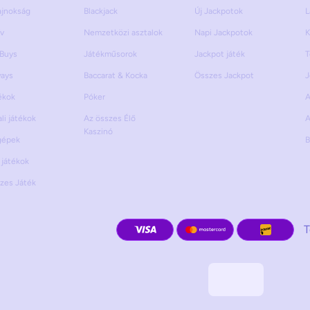
ajnokság
Blackjack
Új Jackpotok
L
ív
Nemzetközi asztalok
Napi Jackpotok
K
Buys
Játékműsorok
Jackpot játék
T
ays
Baccarat & Kocka
Összes Jackpot
J
ékok
Póker
A
li játékok
Az összes Élő
A
Kaszinó
gépek
B
 játékok
zes Játék
T