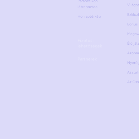
Parancsikon
Világb
létrehozása
Exkluz
Honlaptérkép
Bonus 
Megaw
Fizetési
Élő ját
lehetőségek
Azonna
Partnerek
Nyerő
Asztali
Az Öss