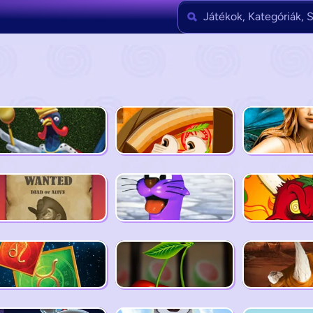
Játékok, Kategóriák, 