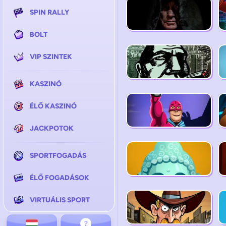
SPIN RALLY
BOLT
VIP SZINTEK
KASZINÓ
ÉLŐ KASZINÓ
JACKPOTOK
SPORTFOGADÁS
ÉLŐ FOGADÁSOK
VIRTUÁLIS SPORT