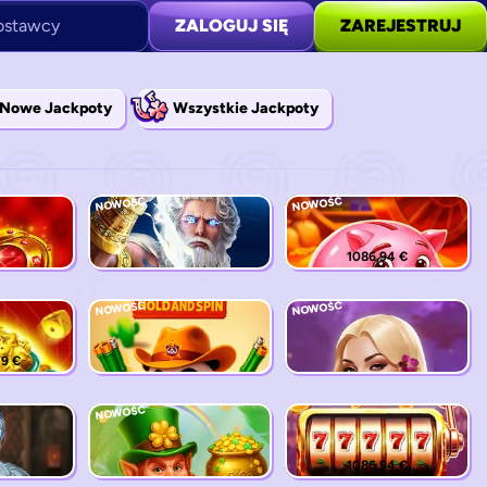
Dostawcy
ZALOGUJ SIĘ
ZAREJESTRUJ
Nowe Jackpoty
Wszystkie Jackpoty
NOWOŚĆ
NOWOŚĆ
1086,94 €
NOWOŚĆ
NOWOŚĆ
79 €
NOWOŚĆ
1086,94 €