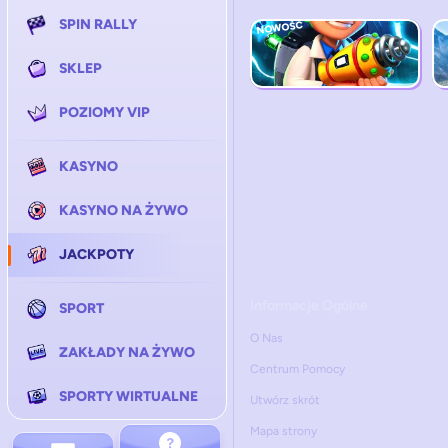
SPIN RALLY
NOWOŚĆ
SKLEP
POZIOMY VIP
KASYNO
KASYNO NA ŻYWO
JACKPOTY
Informacje Ogólne
SPORT
O Nas
ZAKŁADY NA ŻYWO
Centrum Pomocy
SPORTY WIRTUALNE
Utwórz skrót
Mapa strony