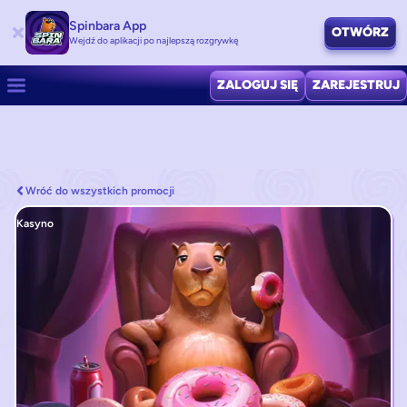
Spinbara App
OTWÓRZ
Wejdź do aplikacji po najlepszą rozgrywkę
ZALOGUJ SIĘ
ZAREJESTRUJ
Wróć do wszystkich promocji
Kasyno