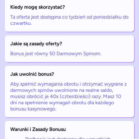
Kiedy mogę skorzystać?
Ta oferta jest dostępna co tydzień od poniedziałku do
czwartku.
Jakie są zasady oferty?
Bonus jest równy 50 Darmowym Spinom.
Jak uwolnić bonus?
Aby spełnić wymagania obrotu i otrzymać wygrane z
darmowych spinów uwolnione na realne saldo,
musisz obrócić je 40x (czterdzieści) razy. Masz 10
dni na spełnienie wymagań obrotu dla każdego
bonusu kasynowego.
Warunki i Zasady Bonusu