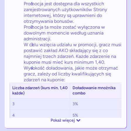
Promocja jest dostępna dla wszystkich
1.
zarejestrowanych użytkowników Strony
internetowej, którzy są uprawnieni do
otrzymywania bonusów.
Promocja ta może zostać wyłączona w
2.
dowolnym momencie według uznania
administracji.
W celu wzięcia udziału w promocji, gracz musi
3.
postawić zakład AKO składający się z co
najmniej trzech zdarzeń. Każde zdarzenie na
kuponie musi mieć kurs minimum 1,40.
Wysokość doładowania, jakie może otrzymać
4.
gracz, zależy od liczby kwalifikujących się
zdarzeń na kuponie:
Liczba zdarzeń (kurs min. 1,40
Doładowanie mnożnika
każde)
combo
3
3%
4
5%
Pokaż więcej
5
8%