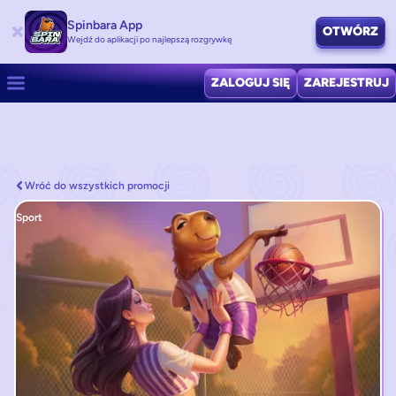
Spinbara App
OTWÓRZ
Wejdź do aplikacji po najlepszą rozgrywkę
ZALOGUJ SIĘ
ZAREJESTRUJ
Wróć do wszystkich promocji
Sport