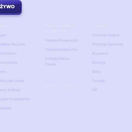
 ŻYWO
Sport
Bezpieczeństwo i
Promocje
prywatność
port
Promocje Kasyna
Polityka Prywatności
akłady Na Żywo
Promocje Sportowe
Odpowiedzialna Gra
iłka Nożna
Wyzwania
Polityka Plików
oszykówka
Kolekcje
Cookie
enis
Sklep
okej Na Lodzie
Turnieje
Warunki i Zasady
enis Stołowy
VIP
utbol Amerykański
aseball