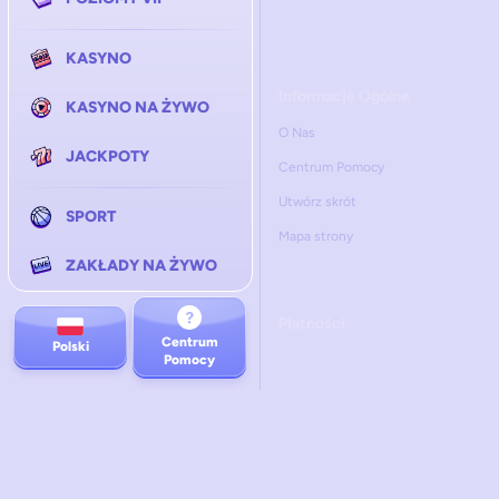
KASYNO
Informacje Ogólne
KASYNO NA ŻYWO
O Nas
JACKPOTY
Centrum Pomocy
Utwórz skrót
SPORT
Mapa strony
ZAKŁADY NA ŻYWO
Płatności
Centrum
Polski
Pomocy