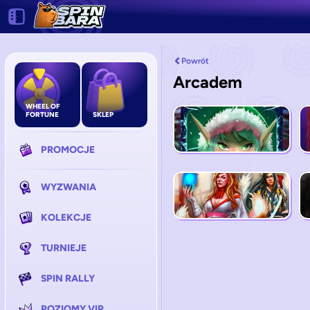
Powrót
Arcadem
WHEEL OF
FORTUNE
SKLEP
PROMOCJE
WYZWANIA
KOLEKCJE
TURNIEJE
SPIN RALLY
POZIOMY VIP