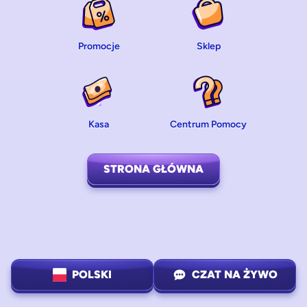
Promocje
Sklep
Kasa
Centrum Pomocy
STRONA GŁÓWNA
POLSKI
CZAT NA ŻYWO