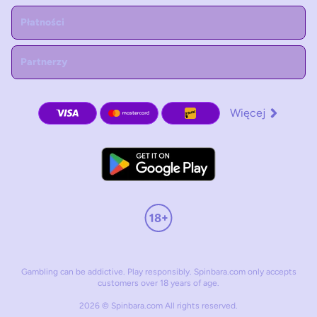
Płatności
Partnerzy
Więcej
Gambling can be addictive. Play responsibly. Spinbara.com only accepts
customers over 18 years of age.
2026 © Spinbara.com All rights reserved.