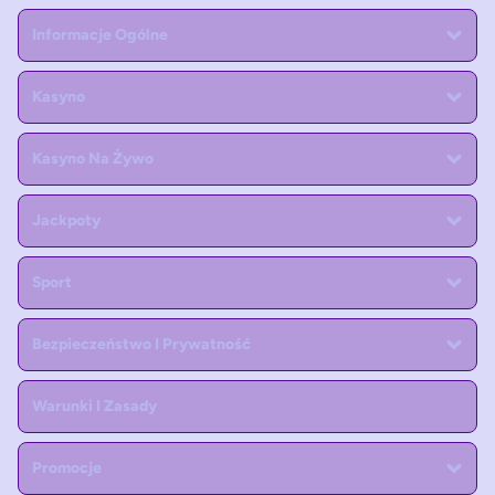
Informacje Ogólne
Kasyno
Kasyno Na Żywo
Jackpoty
Sport
Bezpieczeństwo I Prywatność
Warunki I Zasady
Promocje