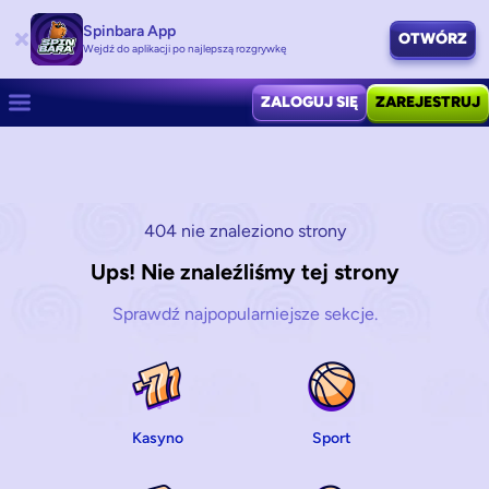
Spinbara App
OTWÓRZ
Wejdź do aplikacji po najlepszą rozgrywkę
ZALOGUJ SIĘ
ZAREJESTRUJ
404 nie znaleziono strony
Ups! Nie znaleźliśmy tej strony
Sprawdź najpopularniejsze sekcje.
Kasyno
Sport