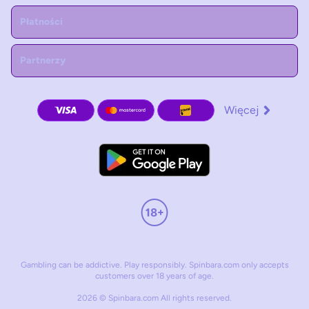
Płatności
Partnerzy
Więcej
Gambling can be addictive. Play responsibly. Spinbara.com only accepts
customers over 18 years of age.
2026 © Spinbara.com All rights reserved.