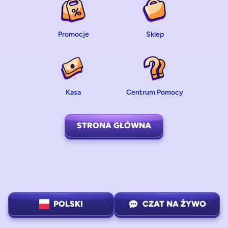
Promocje
Sklep
Kasa
Centrum Pomocy
STRONA GŁÓWNA
POLSKI
CZAT NA ŻYWO