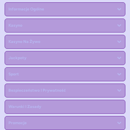
Informacje Ogólne
Kasyno
Kasyno Na Żywo
Jackpoty
Sport
Bezpieczeństwo I Prywatność
Warunki I Zasady
Promocje