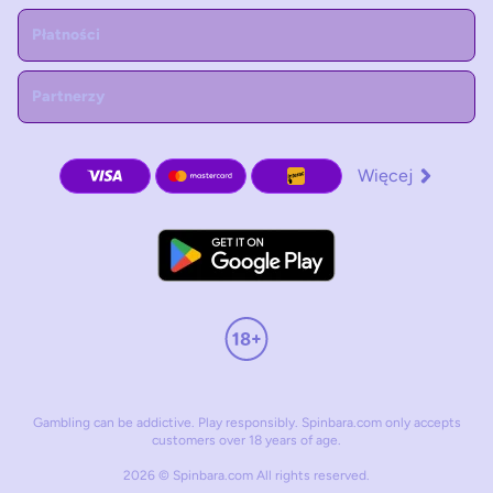
Płatności
Partnerzy
Więcej
Gambling can be addictive. Play responsibly. Spinbara.com only accepts
customers over 18 years of age.
2026 © Spinbara.com All rights reserved.