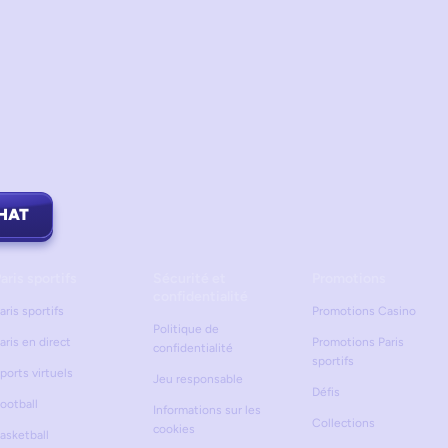
CHAT
aris sportifs
Sécurité et
Promotions
confidentialité
aris sportifs
Promotions Casino
Politique de
aris en direct
Promotions Paris
confidentialité
sportifs
ports virtuels
Jeu responsable
Défis
ootball
Informations sur les
Collections
cookies
asketball