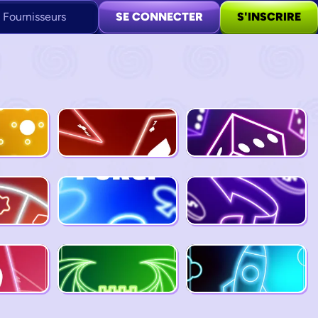
 Fournisseurs
SE CONNECTER
S'INSCRIRE