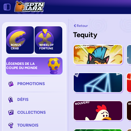
Retour
Tequity
BONUS
WHEEL OF
NOUVEAU
CRAB
FORTUNE
LÉGENDES DE LA
COUPE DU MONDE
PROMOTIONS
DÉFIS
NOUVEAU
N
COLLECTIONS
TOURNOIS