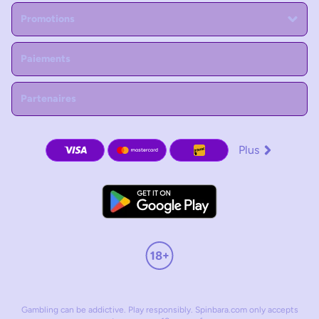
Promotions
Paiements
Partenaires
Plus
Gambling can be addictive. Play responsibly. Spinbara.com only accepts