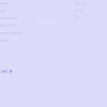
ošarka
Trgovina
enis
Turnirji
okej Na Ledu
VIP
Pogoji uporabe
amizni Tenis
meriški Nogomet
ejzbol
Več