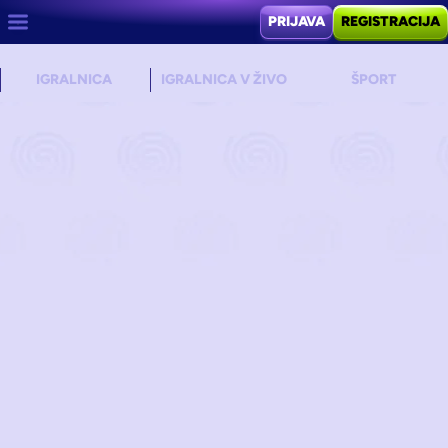
PRIJAVA
REGISTRACIJA
IGRALNICA
IGRALNICA V ŽIVO
ŠPORT