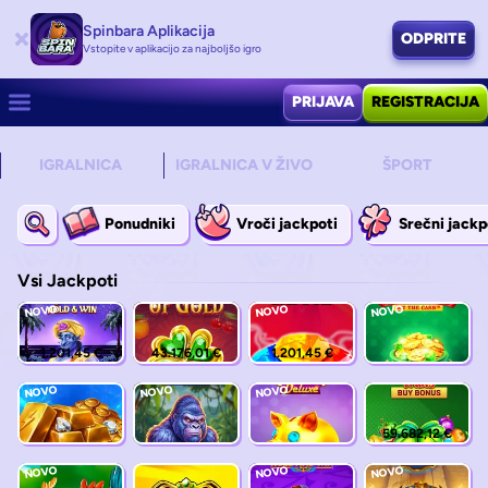
Spinbara Aplikacija
ODPRITE
Vstopite v aplikacijo za najboljšo igro
PRIJAVA
REGISTRACIJA
IGRALNICA
IGRALNICA V ŽIVO
ŠPORT
Ponudniki
Vroči jackpoti
Srečni jackp
Vsi Jackpoti
NOVO
NOVO
NOVO
1.201,45 €
43.176,01 €
1.201,45 €
NOVO
NOVO
NOVO
59.682,12 €
NOVO
NOVO
NOVO