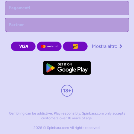
Pagamenti
Partner
Mostra altro
Gambling can be addictive. Play responsibly. Spinbara.com only accepts
customers over 18 years of age.
2026 © Spinbara.com All rights reserved.