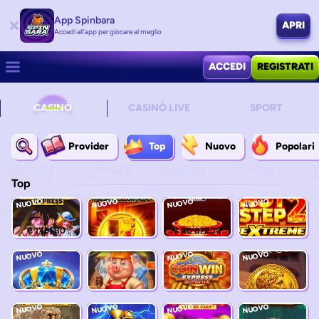
App Spinbara
APRI
Accedi all'app per giocare al meglio
ACCEDI
REGISTRATI
CASINÒ
CASINÒ LIVE
SPORT
Provider
Top
Nuovo
Popolari
Top
NUOVO
NUOVO
NUOVO
NUOVO
€ 1’151.30
€ 40’872.73
NUOVO
NUOVO
NUOVO
NUOVO
NUOVO
NUOVO
NUOVO