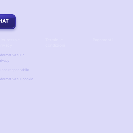
CHAT
icurezza e
Termini e
Pagamenti
rivacy
condizioni
nformativa sulla
rivacy
ioco responsabile
nformativa sui cookie