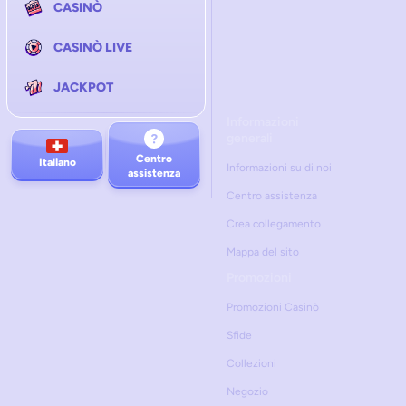
CASINÒ
CASINÒ LIVE
JACKPOT
Informazioni
generali
Centro
Italiano
Informazioni su di noi
assistenza
Centro assistenza
Crea collegamento
Mappa del sito
Promozioni
Promozioni Casinò
Sfide
Collezioni
Negozio