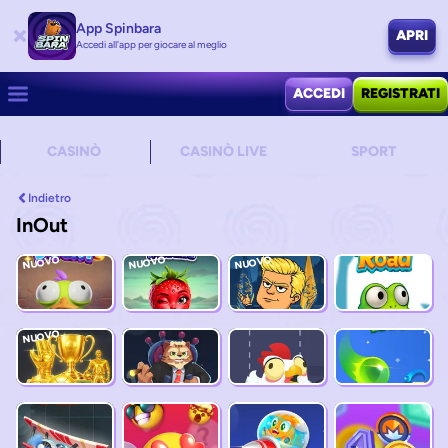
App Spinbara
APRI
Accedi all'app per giocare al meglio
ACCEDI
REGISTRATI
CASINÒ
CASINÒ LIVE
SPORT
Indietro
InOut
NUOVO
NUOVO
NUOVO
NUOVO