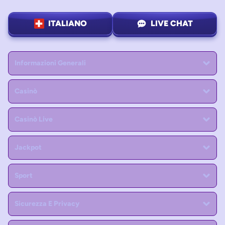
ITALIANO
LIVE CHAT
Informazioni Generali
Casinò
Casinò Live
Jackpot
Sport
Sicurezza E Privacy