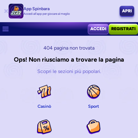
App Spinbara
APRI
Accedi all'app per giocare al meglio
ACCEDI
REGISTRATI
404 pagina non trovata
Ops! Non riusciamo a trovare la pagina
Scopri le sezioni più popolari.
Casinò
Sport