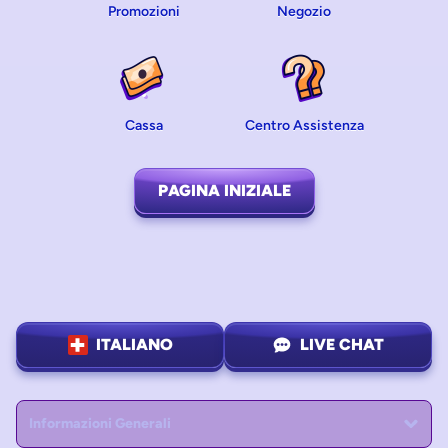
Promozioni
Negozio
Cassa
Centro Assistenza
PAGINA INIZIALE
ITALIANO
LIVE CHAT
Informazioni Generali