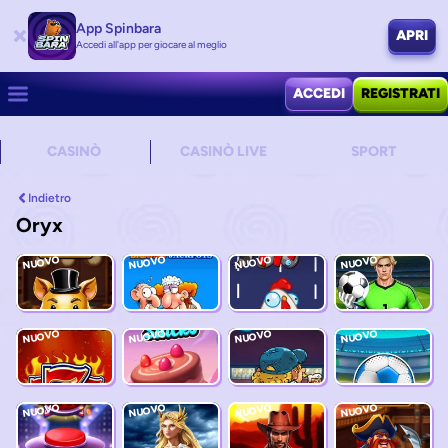
App Spinbara
APRI
Accedi all'app per giocare al meglio
ACCEDI
REGISTRATI
CASINÒ
CASINÒ LIVE
SPORT
Indietro
Oryx
NUOVO
NUOVO
NUOVO
NUOVO
NUOVO
NUOVO
NUOVO
NUOVO
NUOVO
NUOVO
NUOVO
NUOVO