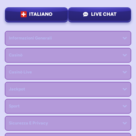
ITALIANO
LIVE CHAT
Informazioni Generali
Casinò
Casinò Live
Jackpot
Sport
Sicurezza E Privacy