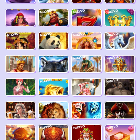
NUOVO
NUOVO
NUOVO
NUOVO
NUOVO
NUOVO
NUOVO
NUOVO
NUOVO
NUOVO
NUOVO
NUOVO
NUOVO
NUOVO
NUOVO
NUOVO