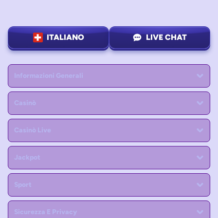
ITALIANO
LIVE CHAT
Informazioni Generali
Casinò
Casinò Live
Jackpot
Sport
Sicurezza E Privacy