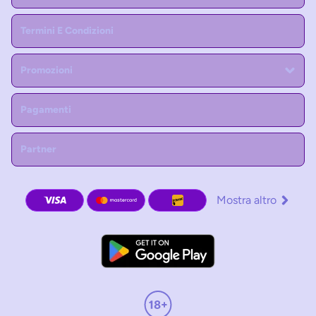
Termini E Condizioni
Promozioni
Pagamenti
Partner
Mostra altro