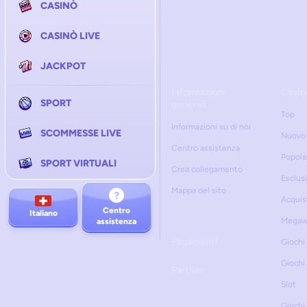
CASINÒ
CASINÒ LIVE
JACKPOT
Informazioni
Casin
SPORT
generali
Top
Informazioni su di noi
SCOMMESSE LIVE
Nuovo
Centro assistenza
Popola
SPORT VIRTUALI
Crea collegamento
Esclus
Mappa del sito
Acquis
Centro
Italiano
Megaw
assistenza
Pagamenti
Giochi 
Giochi 
Partner
Slot
Giochi