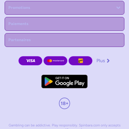
Promotions
Paiements
Partenaires
Plus
Gambling can be addictive. Play responsibly. Spinbara.com only accepts