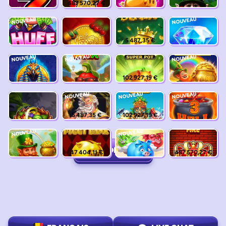
487 570,27 €
NOUVEAU
NOUVEAU
5 487,35 €
NOUVEAU
NOUVEAU
NOUVEAU
102 927,19 €
NOUVEAU
NOUVEAU
NOUVEAU
5 487,35 €
102 927,19 €
NOUVEAU
NOUVEAU
PLUS DE JEUX
47 404,11 €
487 570,27 €