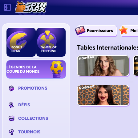
Fournisseurs
Mei
Tables Internationale
BONUS
WHEEL OF
CRAB
FORTUNE
NOUVEAU
N
LÉGENDES DE LA
COUPE DU MONDE
NOUVEAU
PROMOTIONS
DÉFIS
COLLECTIONS
TOURNOIS