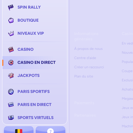
SPIN RALLY
BOUTIQUE
NIVEAUX VIP
Informations
Casin
générales
En ved
À propos de nous
CASINO
Nouve
Centre d'aide
Popula
CASINO EN DIRECT
Créer un raccourci
Coupe
JACKPOTS
Plan du site
Exclusi
Achats
PARIS SPORTIFS
Megaw
Paiements
PARIS EN DIRECT
Jeux e
Partenaires
Jeux i
SPORTS VIRTUELS
Machin