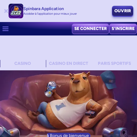
Spinbara Application
OUVRIR
Accéder à l'application pour mieux jouer
SE CONNECTER
S'INSCRIRE
CASINO
CASINO EN DIRECT
PARIS SPORTIFS
Bonus de bienvenue