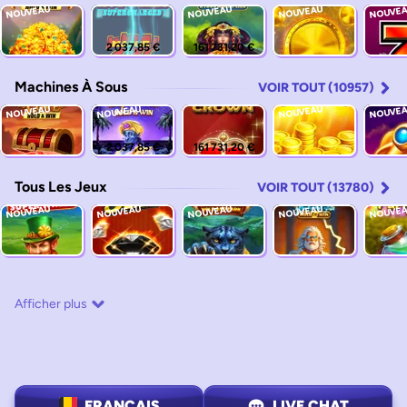
NOUVEAU
NOUVEAU
NOUVEAU
NOUVE
2 037,85 €
161 731,20 €
Machines À Sous
VOIR TOUT (10957)
NOUVEAU
NOUVEAU
NOUVEAU
NOUVE
2 037,85 €
161 731,20 €
Tous Les Jeux
VOIR TOUT (13780)
NOUVEAU
NOUVEAU
NOUVEAU
NOUVEAU
NOUVE
Afficher plus
FRANÇAIS
LIVE CHAT