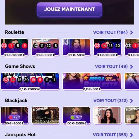
JOUEZ MAINTENANT
Roulette
VOIR TOUT (194)
NOUVEAU
23
1
8
9
10
11
22
8
32
14
15
20
33
1
0,1 €
- 20 000 €
0,1 €
- 5 000 €
0,2 €
- 500 €
0,1 €
- 20 000 €
0,1 €
- 2
Game Shows
36
12
19
3
26
36
11
32
VOIR TOUT (49)
19
5
11
11
7
36
NOUVE
32
14
15
20
19
5
11
11
21
33
22
9
14
12
24
23
3
17
16
7
27
28
0,1 €
- 20 000 €
0,2 €
- 500 €
Blackjack
3
17
16
7
30
4
5
21
VOIR TOUT (312)
27
32
12
14
27
23
2
26
30
4
5
21
0
33
NOUVEAU
NOUVEAU
NOUVE
7 / 7
0 / 7
35
3
12
27
50 €
- 5 000 €
100 €
- 2 000 €
22
12
7
31
3
24
1
21
35
3
12
27
6
19
Jackpots Hot
VOIR TOUT (355)