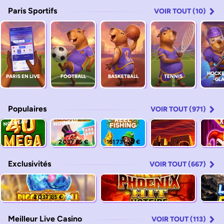
Paris Sportifs
VOIR TOUT (10)
HOCKE
PARIS EN LIVE
FOOTBALL
BASKETBALL
TENNIS
GL
Populaires
VOIR TOUT (971)
NOUVEAU
NOUVEAU
2 037,85 €
161 731,20 €
Exclusivités
VOIR TOUT (667)
2 037,85 €
Meilleur Live Casino
VOIR TOUT (113)