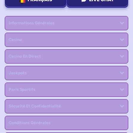
Informations Générales
Casino
Casino En Direct
Jackpots
Paris Sportifs
Sécurité Et Confidentialité
Conditions Générales