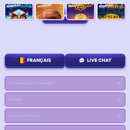
NOUVEAU
NOUVEAU
NOUVEAU
NOUVEAU
PLUS DE JEUX
1 715,42 €
167 117,43 €
FRANÇAIS
LIVE CHAT
Informations Générales
Casino
Casino En Direct