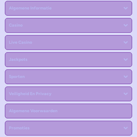
Algemene Informatie
23
11
15
23
5
35
9
25
Casino
Live Casino
Jackpots
Sporten
Veiligheid En Privacy
Algemene Voorwaarden
Promoties