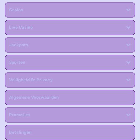
Casino
Live Casino
Jackpots
Sporten
Veiligheid En Privacy
Algemene Voorwaarden
Promoties
Betalingen