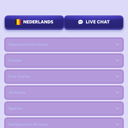
NEDERLANDS
LIVE CHAT
Algemene Informatie
Casino
Live Casino
Jackpots
Sporten
Veiligheid En Privacy