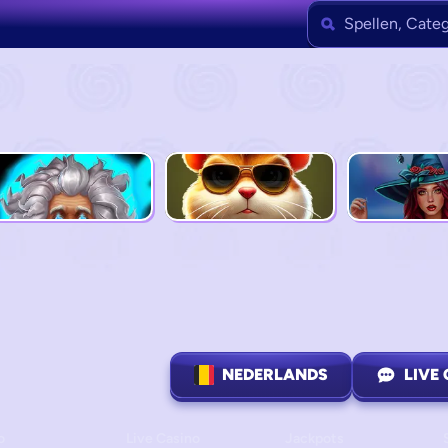
Spellen, Cate
NEDERLANDS
LIVE
o
Live Casino
Jackpots