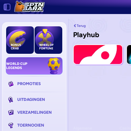
Terug
Playhub
BONUS
WHEEL OF
CRAB
FORTUNE
WORLD CUP
LEGENDS
PROMOTIES
UITDAGINGEN
VERZAMELINGEN
TOERNOOIEN
Algemene
Casin