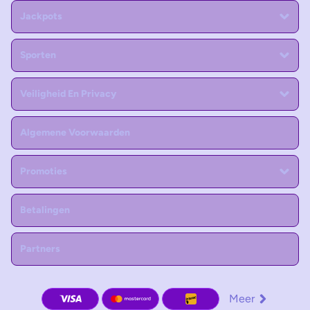
Jackpots
Sporten
Veiligheid En Privacy
Algemene Voorwaarden
Promoties
Betalingen
Partners
Meer