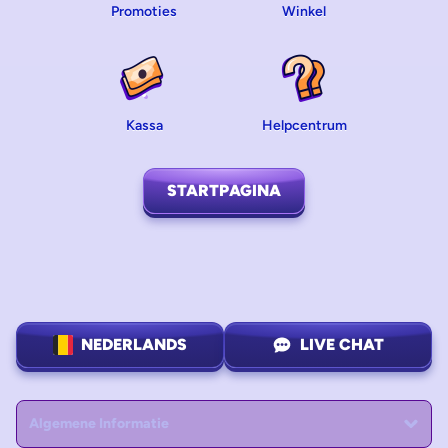
Promoties
Winkel
Kassa
Helpcentrum
STARTPAGINA
NEDERLANDS
LIVE CHAT
Algemene Informatie