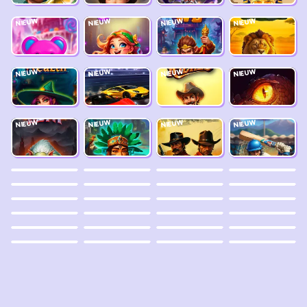
NIEUW
NIEUW
NIEUW
NIEUW
NIEUW
NIEUW
NIEUW
NIEUW
NIEUW
NIEUW
NIEUW
NIEUW