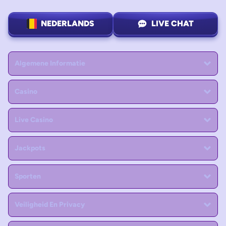
NEDERLANDS
LIVE CHAT
Algemene Informatie
Casino
Live Casino
Jackpots
Sporten
Veiligheid En Privacy