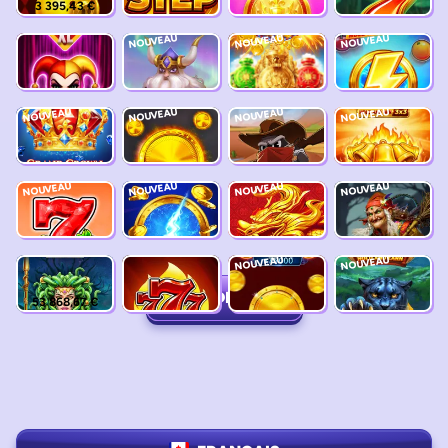
3 395,43 €
NOUVEAU
NOUVEAU
NOUVEAU
NOUVEAU
NOUVEAU
NOUVEAU
NOUVEAU
NOUVEAU
NOUVEAU
NOUVEAU
NOUVEAU
NOUVEAU
NOUVEAU
PLUS DE JEUX
53 868,67 €