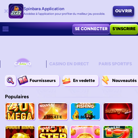
Spinbara Application
OUVRIR
Accédez à l'application pour profiter du meilleur jeu possible.
SE CONNECTER
S'INSCRIRE
CASINO
CASINO EN DIRECT
PARIS SPORTIFS
Fournisseurs
En vedette
Nouveautés
Populaires
NOUVEAU
NOUVEAU
3 395,43 €
53 868,67 €
NOUVEAU
NOUVEAU
NOUVEAU