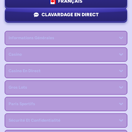
FRANÇAIS
CLAVARDAGE EN DIRECT
Informations Générales
Casino
Casino En Direct
Gros Lots
Paris Sportifs
Sécurité Et Confidentialité