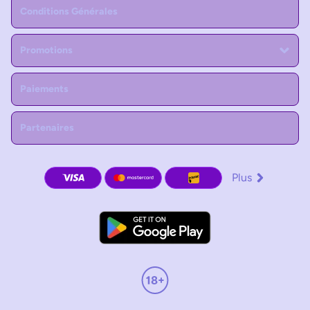
Conditions Générales
Promotions
Paiements
Partenaires
Plus