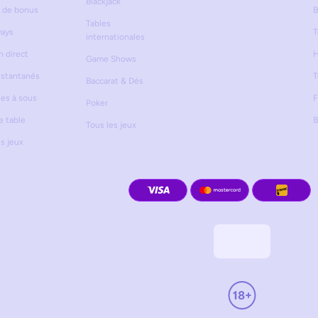
Blackjack
 de bonus
B
Tables
ays
T
internationales
n direct
H
Game Shows
nstantanés
T
Baccarat & Dés
es à sous
F
Poker
e table
B
Tous les jeux
s jeux