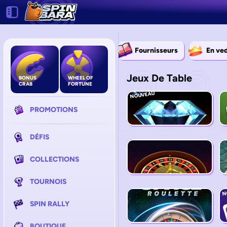
Fournisseurs
En ve
Jeux De Table
BONUS
WHEEL OF
CRAB
FORTUNE
NOUVEAU
PROMOTIONS
DÉFIS
COLLECTIONS
TOURNOIS
N
SPIN RALLY
BOUTIQUE