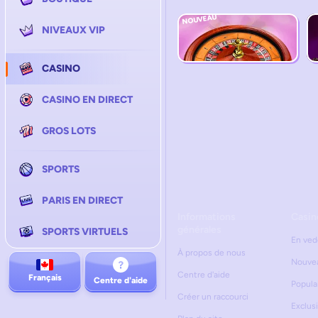
NOUVEAU
NIVEAUX VIP
CASINO
CASINO EN DIRECT
GROS LOTS
SPORTS
PARIS EN DIRECT
Informations
Casin
générales
SPORTS VIRTUELS
En ved
À propos de nous
Nouve
Centre d'aide
Français
Centre d'aide
Popula
Créer un raccourci
Exclusi