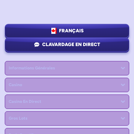
FRANÇAIS
CLAVARDAGE EN DIRECT
Informations Générales
Casino
Casino En Direct
Gros Lots