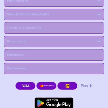
Paris Sportifs
Sécurité Et Confidentialité
Conditions Générales
Promotions
Paiements
Partenaires
Plus