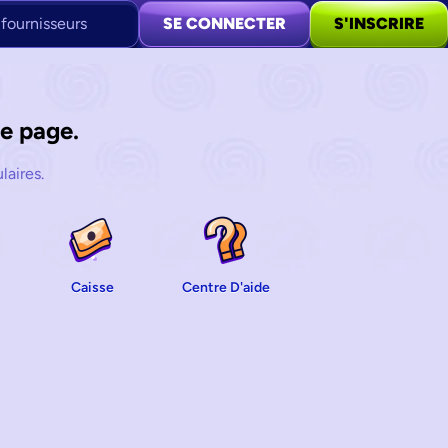
 fournisseurs
SE CONNECTER
S'INSCRIRE
e page.
laires.
Caisse
Centre D'aide