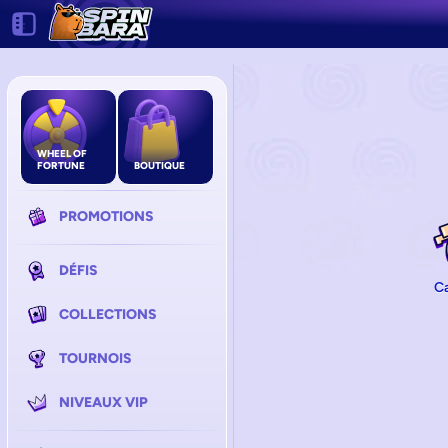
WHEEL OF
FORTUNE
BOUTIQUE
PROMOTIONS
DÉFIS
C
COLLECTIONS
TOURNOIS
NIVEAUX VIP