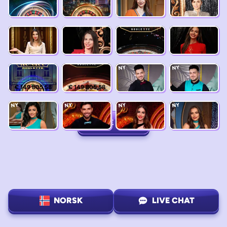
NY
NY
€ 149 805,58
€ 149 805,58
NY
NY
NY
NY
FLERE SPILL
NORSK
LIVE CHAT