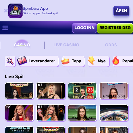
Spinbara App
ÅPEN
Gå inn i appen for best spill
LOGG INN
REGISTRER DEG
CASINO
LIVE CASINO
ODDS
Leverandører
Topp
Nye
Popu
Live Spill
NY
€ 149 805,58
NY
NY
€ 149 805,58
€ 149 805,58